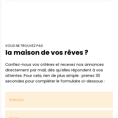
cadre naturel pour réaliser votre projet de
construction. Libre de constructeur, ce terrain non
viabilisé est idéalement placé à proximité des
services essentiels. A découvrir à la vente avec
l'Agence DURET. Nos agences immobilières Duret
sont joignables par téléphone du lundi au samedi,
de 8h00 à 19h00, sans interruption. NIB
VOUS NE TROUVEZ PAS
la maison de vos rêves ?
Confiez-nous vos critères
et recevez nos annonces
directement par mail,
dès qu'elles répondent à vos
attentes. Pour cela, rien de plus simple : prenez 30
secondes pour compléter le formulaire ci-dessous :
Prénom