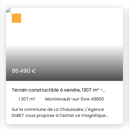
86 490
€
Terrain constructible à vendre, 1307 m² -
Montrevault-sur-Èvre 49600
1 307
m²
Montrevault-sur-Èvre 49600
Sur la commune de La Chaussaire, L'Agence
DURET vous propose à l'achat ce magnifique
terrain constructible de 1307 m². Arboré et offrant
une vue dégagée, ce terrain vous propose un