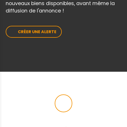
nouveaux biens disponibles, avant même la
terrasse suspendue, ou maison avec demi-
diffusion de l'annonce !
niveau ou sous-sol partiel. Ces propositions
restent bien sûr à titre indicatif – chacun
pourra y envisager son propre projet selon
ses envies et les contraintes d’urbanisme
CRÉER UNE ALERTE
(PLU : zonage NH1a). Une zone humide en
fond de parcelle confère un charme
supplémentaire à l’ensemble : bien
qu’inconstructible, elle constitue un véritable
espace naturel d’agrément, propice à la
détente ou à l’aménagement paysager. Un
terrain rare sur le secteur, alliant tranquillité,
proximité du bourg et potentiel
d’aménagement ! MBO