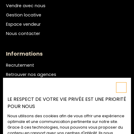
Vendre avec nous
Gestion locative
Espace vendeur
Nous contacter
Informations
Recrutement
Retrouver nos agences
Nos honoraires
Mentions légales
LE RESPECT DE VOTRE VIE PRIVÉE EST UNE PRIORITÉ
Politique de confidentialité
POUR NOUS
Plan du site
Nous utilisons des cookies afin de vous offrir une expérience
Gérer les cookies
optimale et une communication pertinente sur notre site.
Grace à ces technologies, nous pouvons vous proposer du
Propulsé par
contenu en rapport avec vos centres d'intérêt. Ils nous