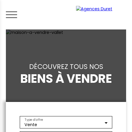
DÉCOUVREZ TOUS NOS
BIENS À VENDRE
ACCUEIL
ACHETER
VENDRE
LOUER
FAIRE GÉRER
VI
LES CONSEILS IMMO
ESTIMER MON BIEN
Type d'offre
Vente