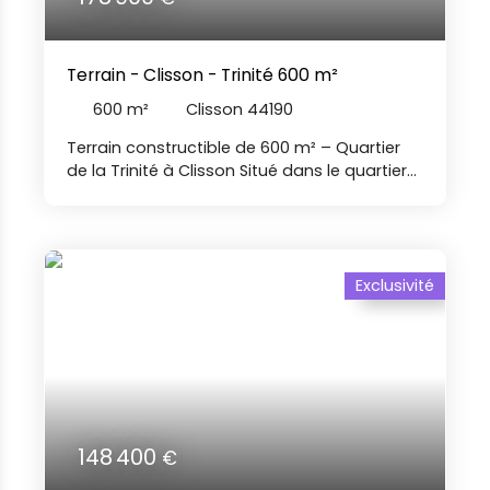
Terrain - Clisson - Trinité 600 m²
600
m²
Clisson 44190
Terrain constructible de 600 m² – Quartier
de la Trinité à Clisson Situé dans le quartier
recherché de la Trinité à Clisson, ce terrain
constructible d'environ 600 m² bénéficie
d'un environnement calme et agréable. Clos
en façade par un charmant mur en pierre, il
offre un cachet authentique et un cadre de
Exclusivité
vie de qualité. Son exposition plein sud
constitue un véritable atout pour la
réalisation d'une maison familiale lumineuse
avec jardin. Avec une façade d'environ 20 m
et une profondeur d'environ 30 m, cette
belle parcelle permet d'envisager différents
projets de construction . Terrain à
148 400
€
viabiliser, avec les réseaux passants dans la