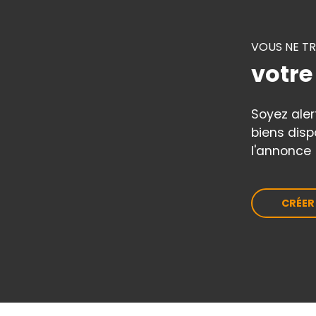
VOUS NE T
votre
Soyez ale
biens disp
l'annonce 
CRÉER