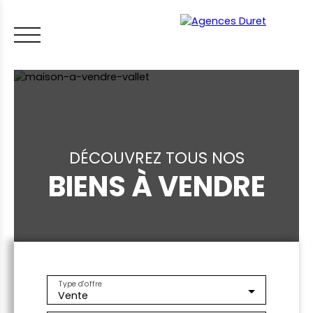
DÉCOUVREZ TOUS NOS
BIENS À VENDRE
ACCUEIL
ACHETER
VENDRE
LOUER
FAIRE GÉRER
VI
LES CONSEILS IMMO
ESTIMER MON BIEN
Type d'offre
Vente