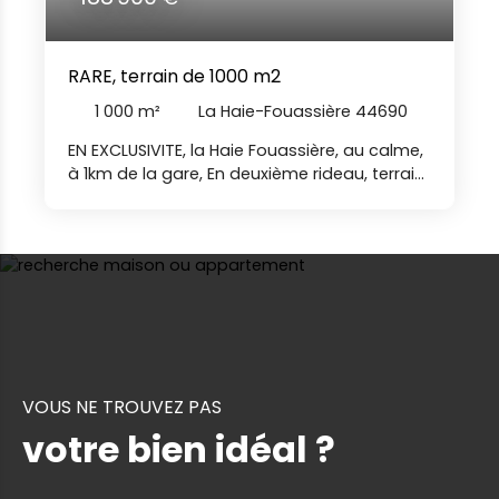
RARE, terrain de 1000 m2
1 000
m²
La Haie-Fouassière 44690
EN EXCLUSIVITE, la Haie Fouassière, au calme,
à 1km de la gare, En deuxième rideau, terrain
de 1000 m2 non viabilisé, avec une façade
de 23m et une exposition sud.
Raccordement au tout à l'égout. Pour tous
renseignements, contactez Sophie
DRONNEAU (agent commercial) au 06. 34.
90. 50. 53 SOD
VOUS NE TROUVEZ PAS
votre bien idéal ?