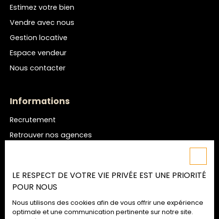
Estimez votre bien
Vendre avec nous
Gestion locative
Espace vendeur
Nous contacter
Informations
Recrutement
Retrouver nos agences
Nos honoraires
Mentions légales
LE RESPECT DE VOTRE VIE PRIVÉE EST UNE PRIORITÉ
Politique de confidentialité
POUR NOUS
Plan du site
Nous utilisons des cookies afin de vous offrir une expérience
Gérer les cookies
optimale et une communication pertinente sur notre site.