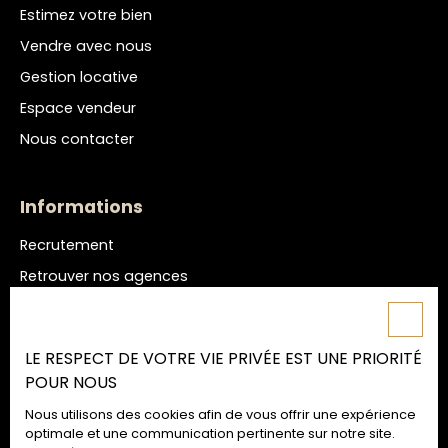
Estimez votre bien
Vendre avec nous
Gestion locative
Espace vendeur
Nous contacter
Informations
Recrutement
Retrouver nos agences
Nos honoraires
Mentions légales
LE RESPECT DE VOTRE VIE PRIVÉE EST UNE PRIORITÉ
Politique de confidentialité
POUR NOUS
Plan du site
Nous utilisons des cookies afin de vous offrir une expérience
Gérer les cookies
optimale et une communication pertinente sur notre site.