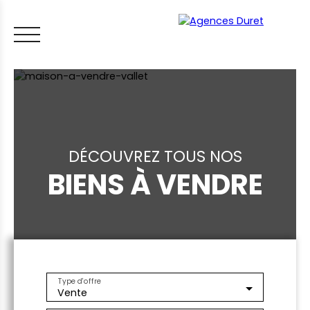
DÉCOUVREZ TOUS NOS
BIENS À VENDRE
ACCUEIL
ACHETER
VENDRE
LOUER
FAIRE GÉRER
VI
LES CONSEILS IMMO
ESTIMER MON BIEN
Type d'offre
Vente