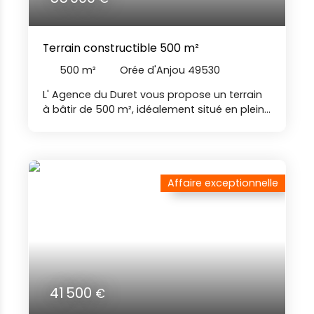
Terrain constructible 500 m²
500
m²
Orée d'Anjou 49530
L' Agence du Duret vous propose un terrain
à bâtir de 500 m², idéalement situé en plein
centre bourg de Liré, commune de l'ORÉE-
D'ANJOU. Ce bien bénéficie d’une situation
géographique recherchée, proche des
commodités et à moins de 5 kilomètres de
la gare d'ANCENIS-SAINT-GÉRÉON. Le terrain
Affaire exceptionnelle
est non viabilisé, mais les réseaux d’eau,
d’électricité et d’assainissement se trouvent
à proximité. Libre de constructeur, il laisse
une totale liberté dans la conception de
votre maison. Nos agences immobilières
Duret sont joignables par téléphone du lundi
au samedi, de 8h00 à 19h00, sans
41 500
€
interruption. NIB