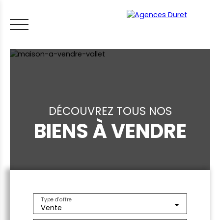
DÉCOUVREZ TOUS NOS
BIENS À VENDRE
ACCUEIL
ACHETER
VENDRE
LOUER
FAIRE GÉRER
VI
LES CONSEILS IMMO
ESTIMER MON BIEN
Type d'offre
Vente