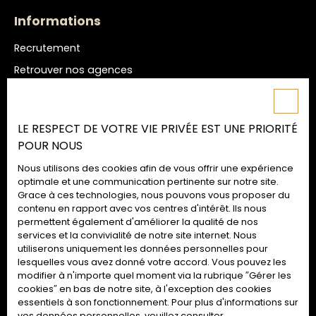
Informations
Recrutement
Retrouver nos agences
Nos honoraires
Mentions légales
LE RESPECT DE VOTRE VIE PRIVÉE EST UNE PRIORITÉ
Politique de confidentialité
POUR NOUS
Plan du site
Nous utilisons des cookies afin de vous offrir une expérience
Gérer les cookies
optimale et une communication pertinente sur notre site.
Grace à ces technologies, nous pouvons vous proposer du
Propulsé par
contenu en rapport avec vos centres d'intérêt. Ils nous
permettent également d'améliorer la qualité de nos
services et la convivialité de notre site internet. Nous
utiliserons uniquement les données personnelles pour
lesquelles vous avez donné votre accord. Vous pouvez les
02 52 09 72 74
modifier à n'importe quel moment via la rubrique ″Gérer les
cookies″ en bas de notre site, à l'exception des cookies
essentiels à son fonctionnement. Pour plus d'informations sur
vos données personnelles, veuillez consulter