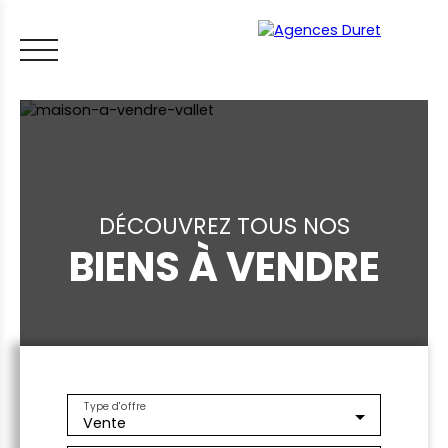
DÉCOUVREZ TOUS NOS
BIENS À VENDRE
ACCUEIL
ACHETER
VENDRE
LOUER
FAIRE GÉRER
VI
LES CONSEILS IMMO
ESTIMER MON BIEN
Type d'offre
Vente