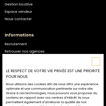
Gestion locative
Espace vendeur
Nous contacter
Informations
Recrutement
Retrouver nos agences
Nos honoraires
Mentions légales
LE RESPECT DE VOTRE VIE PRIVÉE EST UNE PRIORITÉ
Politique de confidentialité
POUR NOUS
Plan du site
Nous utilisons des cookies afin de vous offrir une expérience
Gérer les cookies
optimale et une communication pertinente sur notre site.
Grace à ces technologies, nous pouvons vous proposer du
Propulsé par
contenu en rapport avec vos centres d'intérêt. Ils nous
permettent également d'améliorer la qualité de nos