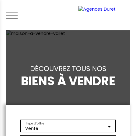
DÉCOUVREZ TOUS NOS
BIENS À VENDRE
ACCUEIL
ACHETER
VENDRE
LOUER
FAIRE GÉRER
VI
LES CONSEILS IMMO
ESTIMER MON BIEN
Type d'offre
Vente