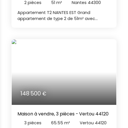
2
pièces
51
m²
Nantes 44300
Appartement T2 NANTES EST Grand
appartement de type 2 de 51m² avec
terrasse d'environ 8 m2- Parking et cave.
Appartement lumineux comprenant une
entrée, une salle de bains, des toilettes
séparés, un séjour avec cuisine ouverte et
terrasse, une chambre. Immeuble de 2009.
proximité des transports en commun, tram
et chronobus copropriété de 80 lots dont 31
principaux Sans procédure en cours
Montant annuel des charges: 990€
comprenant provision eau froide, entretien
des parties communes et entretien VMC.
Nos agences immobilières Duret sont
148 500
€
joignables par téléphone du lundi au
samedi, de 8h00 à 19h00, Venez découvrir ce
bien, votre contact: Emilie REEMAN EMR
Maison à vendre, 3 pièces - Vertou 44120
3
pièces
65.55
m²
Vertou 44120