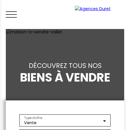
DÉCOUVREZ TOUS NOS
BIENS À VENDRE
ACCUEIL
ACHETER
VENDRE
LOUER
FAIRE GÉRER
VI
LES CONSEILS IMMO
ESTIMER MON BIEN
Type d'offre
Vente