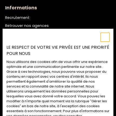
Informations
Recrutement
Retrouver nos agences
Nos honoraires
Mentions légales
LE RESPECT DE VOTRE VIE PRIVÉE EST UNE PRIORITÉ
Politique de confidentialité
POUR NOUS
Plan du site
Nous utilisons des cookies afin de vous offrir une expérience
Gérer les cookies
optimale et une communication pertinente sur notre site.
Grace à ces technologies, nous pouvons vous proposer du
Propulsé par
contenu en rapport avec vos centres d'intérêt. Ils nous
permettent également d'améliorer la qualité de nos
services et la convivialité de notre site internet. Nous
utiliserons uniquement les données personnelles pour
lesquelles vous avez donné votre accord. Vous pouvez les
02 52 09 72 74
modifier à n'importe quel moment via la rubrique ″Gérer les
cookies″ en bas de notre site, à l'exception des cookies
essentiels à son fonctionnement. Pour plus d'informations sur
vos données personnelles, veuillez consulter