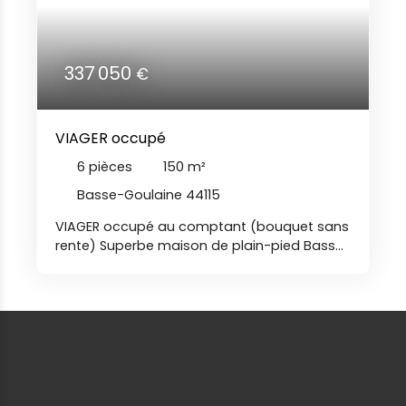
337 050
€
VIAGER occupé
6
pièces
150
m²
Basse-Goulaine 44115
VIAGER occupé au comptant (bouquet sans
rente) Superbe maison de plain-pied Basse-
Goulaine ; unique en son genre, cette
maison d'architecte vous propose des
prestations haut de gamme où intérieur et
extérieur ne font plus qu'un! Elle se compose
d'une entrée avec placard, grand salon-
séjour avec poêle à bois, semi-ouvert par
verrière sur cuisine donnant sur patio, arrière
cuisine, suite parentale avec sa SDE et son