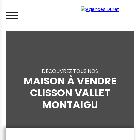
DÉCOUVREZ TOUS NOS
MAISON À VENDRE
ACCUEIL
ACHETER
VENDRE
LOUER
FAIRE GÉRER
VI
CLISSON VALLET
MONTAIGU
LES CONSEILS IMMO
ESTIMER MON BIEN