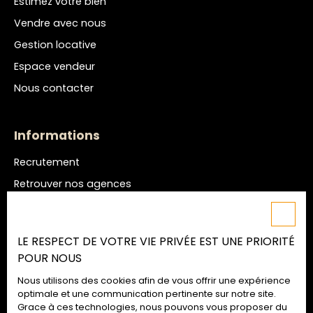
Estimez votre bien
Vendre avec nous
Gestion locative
Espace vendeur
Nous contacter
Informations
Recrutement
Retrouver nos agences
Nos honoraires
Mentions légales
LE RESPECT DE VOTRE VIE PRIVÉE EST UNE PRIORITÉ
Politique de confidentialité
POUR NOUS
Plan du site
Nous utilisons des cookies afin de vous offrir une expérience
Gérer les cookies
optimale et une communication pertinente sur notre site.
Grace à ces technologies, nous pouvons vous proposer du