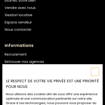
Estimez votre bien
Vendre avec nous
Gestion locative
Espace vendeur
Nous contacter
Informations
Recrutement
Retrouver nos agences
Nos honoraires
Mentions légales
LE RESPECT DE VOTRE VIE PRIVÉE EST UNE PRIORITÉ
Politique de confidentialité
POUR NOUS
Plan du site
Nous utilisons des cookies afin de vous offrir une expérience
Gérer les cookies
optimale et une communication pertinente sur notre site.
Grace à ces technologies, nous pouvons vous proposer du