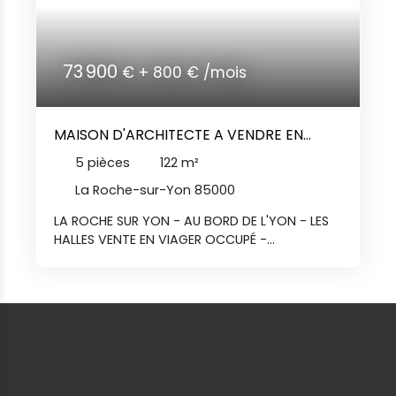
73 900
€ + 800 € /mois
MAISON D'ARCHITECTE A VENDRE EN
VIAGER
5
pièces
122
m²
La Roche-sur-Yon 85000
LA ROCHE SUR YON - AU BORD DE L'YON - LES
HALLES VENTE EN VIAGER OCCUPÉ -
EXCLUSIVITÉ Vos agences DURET IMMOBILIER
vous accueillent téléphoniquement du lundi
au samedi de 8h00 à 19h00 sans
interruption. L'agence Duret vous propose
cette maison entièrement repensée par un
architecte à la vente en viager occupé.
Cette maison comporte une partie
ancienne et une partie neuve. La partie