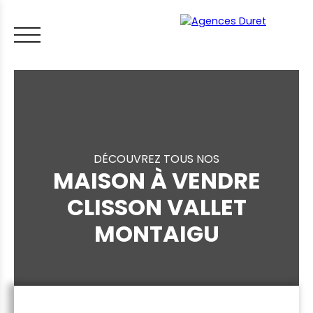
DÉCOUVREZ TOUS NOS
MAISON À VENDRE
ACCUEIL
ACHETER
VENDRE
LOUER
FAIRE GÉRER
VI
CLISSON VALLET
MONTAIGU
LES CONSEILS IMMO
ESTIMER MON BIEN