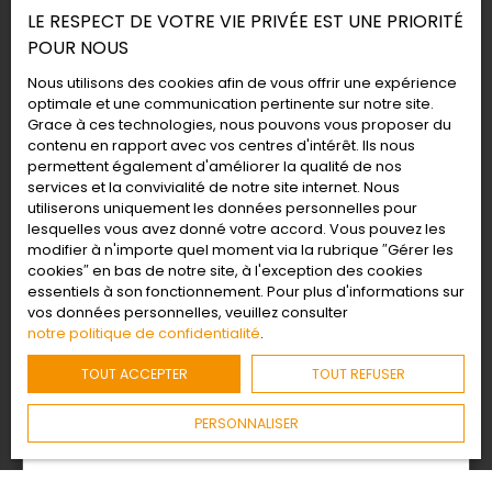
LE RESPECT DE VOTRE VIE PRIVÉE EST UNE PRIORITÉ
POUR NOUS
Nous utilisons des cookies afin de vous offrir une expérience
optimale et une communication pertinente sur notre site.
Grace à ces technologies, nous pouvons vous proposer du
contenu en rapport avec vos centres d'intérêt. Ils nous
permettent également d'améliorer la qualité de nos
services et la convivialité de notre site internet. Nous
utiliserons uniquement les données personnelles pour
lesquelles vous avez donné votre accord. Vous pouvez les
modifier à n'importe quel moment via la rubrique ″Gérer les
cookies″ en bas de notre site, à l'exception des cookies
essentiels à son fonctionnement. Pour plus d'informations sur
vos données personnelles, veuillez consulter
notre politique de confidentialité
.
Les étapes d'une vente immobilière
TOUT ACCEPTER
TOUT REFUSER
Découvrez toutes les étapes d'une vente
immobilière : estimation, diagnostics, visites,
PERSONNALISER
compromis, signature chez le notaire… Nos
conseils pour vendre votre bien sereinement.
Conseils pour vendre