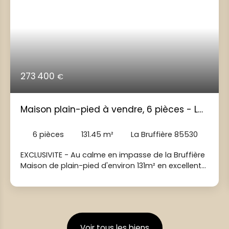
273 400
€
Maison plain-pied à vendre, 6 pièces - La
Bruffière 85530
6
pièces
131.45
m²
La Bruffière 85530
EXCLUSIVITE - Au calme en impasse de la Bruffière
Maison de plain-pied d'environ 131m² en excellent
état - pas de travaux à prévoir! Vous recherchez
une maison familiale ou vous n'aurez plus qu'à
poser vos valises? Cette maison de 2007
construite en brique bio saura vous séduire par
ses volumes, son confort et ses prestations de
Voir tous les biens