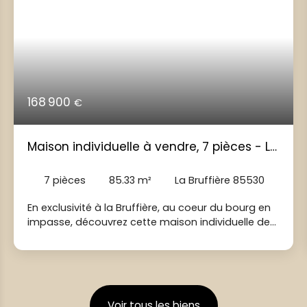
168 900
€
Maison individuelle à vendre, 7 pièces - La
Bruffière 85530
7
pièces
85.33
m²
La Bruffière 85530
En exclusivité à la Bruffière, au coeur du bourg en
impasse, découvrez cette maison individuelle de
plain pied d'environ 85m² habitables sur une
parcelle de 770m² entièrement clôturée. Elle vous
offre un hall d'entrée, une pièce de vie ouverte et
lumineuse avec salle à manger, salon, cuisine et
véranda. La partie nuit se compose d'un
Voir tous les biens