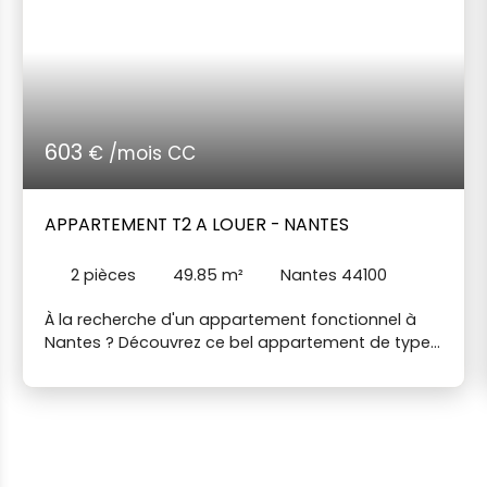
603
€ /mois CC
APPARTEMENT T2 A LOUER - NANTES
2
pièces
49.85
m²
Nantes 44100
À la recherche d'un appartement fonctionnel à
Nantes ? Découvrez ce bel appartement de type
2, situé chemin Poisson, offrant un cadre de vie
agréable et pratique. Il se compose d'une entrée,
d'un salon-séjour lumineux, d'une cuisine
indépendante, d'une chambre, d'une salle de
bains et de toilettes séparées. Vous profiterez
également d'un balcon, d'une cave ainsi que