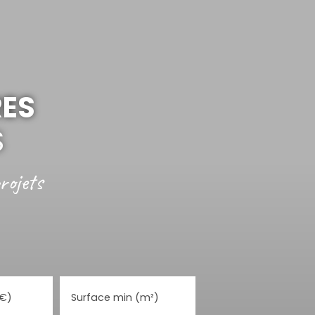
RES
S
rojets
(€)
Surface min (m²)