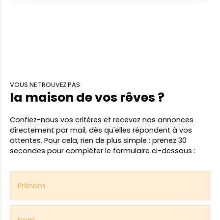
d'environ 163² -mezzanine d'environ 132m² -bureau
+ sanitaire -équipements: portail motorisé et
porte de service Loyer mensuels HT : 1700€ Dépôt
de garantie : 3600€ Honoraires agence 6616€ HT
LAV Vos agences DURET IMMOBILIER vous
accueillent téléphoniquement du lundi au samedi
de 8h00 à 19h00 sans interruption.
VOUS NE TROUVEZ PAS
la maison de vos rêves ?
Confiez-nous vos critères
et recevez nos annonces
directement par mail,
dès qu'elles répondent à vos
attentes. Pour cela, rien de plus simple : prenez 30
secondes pour compléter le formulaire ci-dessous :
Prénom