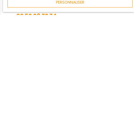
PERSONNALISER
02 52 09 72 74
Agence de proximité :
Agence DURET
5 bis Quai Gorin
85800 SAINT-GILLES-CROIX-DE-VIE
Prénom
Nom
Email