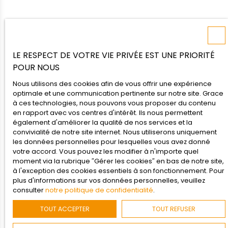
LE RESPECT DE VOTRE VIE PRIVÉE EST UNE PRIORITÉ
POUR NOUS
Nous utilisons des cookies afin de vous offrir une expérience
optimale et une communication pertinente sur notre site. Grace
à ces technologies, nous pouvons vous proposer du contenu
en rapport avec vos centres d'intérêt. Ils nous permettent
également d'améliorer la qualité de nos services et la
convivialité de notre site internet. Nous utiliserons uniquement
les données personnelles pour lesquelles vous avez donné
votre accord. Vous pouvez les modifier à n'importe quel
moment via la rubrique ″Gérer les cookies″ en bas de notre site,
à l'exception des cookies essentiels à son fonctionnement. Pour
ENVIE D'EN SAVOIR PLUS ?
plus d'informations sur vos données personnelles, veuillez
Contactez-nous
consulter
notre politique de confidentialité
.
TOUT ACCEPTER
TOUT REFUSER
Recevez les plans, les prix, et profitez de l’offre
exceptionnelle :
frais de notaire offerts.