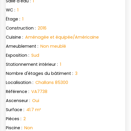
Salle d'eau
:
1
WC
:
1
Étage
:
1
Construction
:
2016
Cuisine
:
Aménagée et équipée/Américaine
Ameublement
:
Non meublé
Exposition
:
Sud
Stationnement intérieur
:
1
Nombre d'étages du bâtiment
:
3
Localisation
:
Challans 85300
Référence
:
VA7738
Ascenseur
:
Oui
Surface
:
41.7
m²
Pièces
:
2
Piscine
:
Non