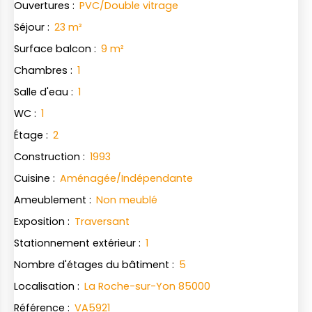
Ouvertures
:
PVC/Double vitrage
Séjour
:
23
m²
Surface balcon
:
9
m²
Chambres
:
1
Salle d'eau
:
1
WC
:
1
Étage
:
2
Construction
:
1993
Cuisine
:
Aménagée/Indépendante
Ameublement
:
Non meublé
Exposition
:
Traversant
Stationnement extérieur
:
1
Nombre d'étages du bâtiment
:
5
Localisation
:
La Roche-sur-Yon 85000
Référence
:
VA5921