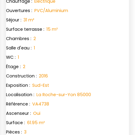
Chauffage
:
Electrique
Ouvertures
:
PVC/Aluminium
Séjour
:
31
m²
Surface terrasse
:
15
m²
Chambres
:
2
Salle d'eau
:
1
WC
:
1
Étage
:
2
Construction
:
2016
Exposition
:
Sud-Est
Localisation
:
La Roche-sur-Yon 85000
Référence
:
VA4738
Ascenseur
:
Oui
Surface
:
61.95
m²
Pièces
:
3