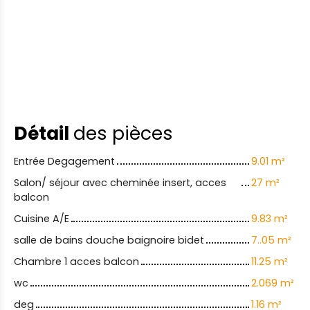
Détail
des pièces
Entrée Degagement
9.01 m²
Salon/ séjour avec cheminée insert, acces
27 m²
balcon
Cuisine A/E
9.83 m²
salle de bains douche baignoire bidet
7..05 m²
Chambre 1 acces balcon
11.25 m²
wc
2.069 m²
deg
1.16 m²