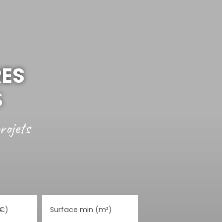
RES
S
rojets
(€)
Surface min (m²)