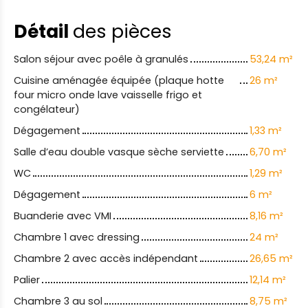
Détail
des pièces
Salon séjour avec poêle à granulés
53,24 m²
Cuisine aménagée équipée (plaque hotte
26 m²
four micro onde lave vaisselle frigo et
congélateur)
Dégagement
1,33 m²
Salle d’eau double vasque sèche serviette
6,70 m²
WC
1,29 m²
Dégagement
6 m²
Buanderie avec VMI
8,16 m²
Chambre 1 avec dressing
24 m²
Chambre 2 avec accès indépendant
26,65 m²
Palier
12,14 m²
Chambre 3 au sol
8,75 m²