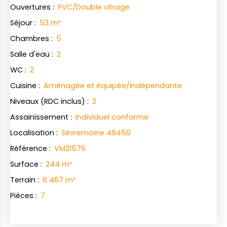
Ouvertures
:
PVC/Double vitrage
Séjour
:
53
m²
Chambres
:
5
Salle d'eau
:
2
WC
:
2
Cuisine
:
Aménagée et équipée/Indépendante
Niveaux (RDC inclus)
:
2
Assainissement
:
Individuel conforme
Localisation
:
Sèvremoine 49450
Référence
:
VM21576
Surface
:
244
m²
Terrain
:
6 467
m²
Pièces
:
7