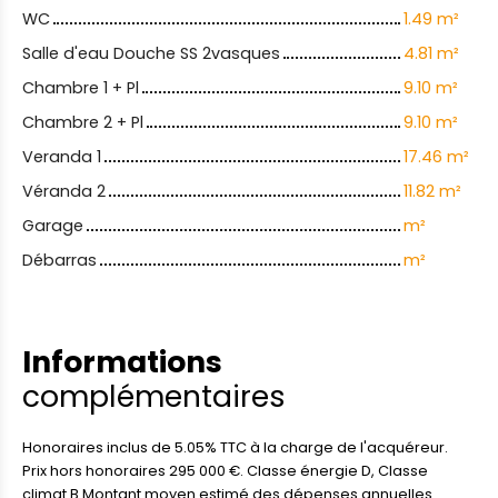
WC
1.49 m²
Salle d'eau Douche SS 2vasques
4.81 m²
Chambre 1 + Pl
9.10 m²
Chambre 2 + Pl
9.10 m²
Veranda 1
17.46 m²
Véranda 2
11.82 m²
Garage
m²
Débarras
m²
Informations
complémentaires
Honoraires inclus de 5.05% TTC à la charge de l'acquéreur.
Prix hors honoraires 295 000 €. Classe énergie D, Classe
climat B Montant moyen estimé des dépenses annuelles