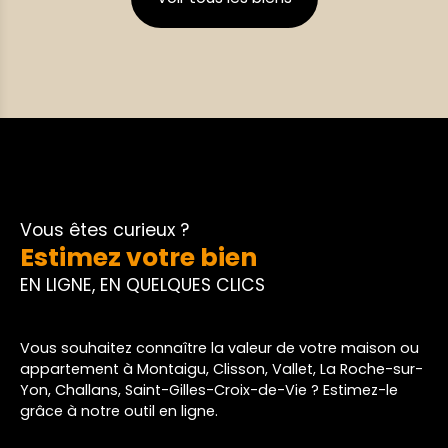
placard, une salle d'eau, un WC et une terrasse de
18 m². Ainsi qu'un garage en sous-sol. Les charges
comprennent l'eau chaude (avec décompteur
pour ne payer que ce qui est consommé),
l'ascenseur, l'entretien des parties communes, la
Taxe d'Ordures Ménagères... Les plus de cet
appartement: Résidence BBC, belle terrasse
exposée sud, garage en sous-sol, bon état
général... SAG
Vous êtes curieux ?
Estimez votre bien
EN LIGNE, EN QUELQUES CLICS
Vous souhaitez connaître la valeur de votre maison ou
appartement à Montaigu, Clisson, Vallet, La Roche-sur-
Yon, Challans, Saint-Gilles-Croix-de-Vie ? Estimez-le
grâce à notre outil en ligne.