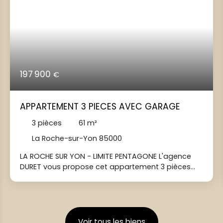
197 900
€
APPARTEMENT 3 PIECES AVEC GARAGE
3
pièces
61
m²
La Roche-sur-Yon 85000
LA ROCHE SUR YON - LIMITE PENTAGONE L'agence
DURET vous propose cet appartement 3 pièces
avec garage à l'achat. Situé au premier étage
d'une résidence BBC de 2014 avec ascenseur, cet
appartement se compose d'une entrée avec
placard, une pièce de vie avec cuisine aménagée,
un dégagement, deux chambres dont une avec
Voir tous les biens