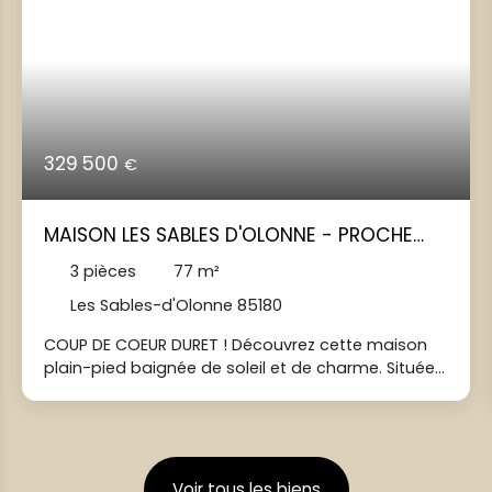
329 500
€
MAISON LES SABLES D'OLONNE - PROCHE
ARAGO ET PORT
3
pièces
77
m²
Les Sables-d'Olonne 85180
COUP DE COEUR DURET ! Découvrez cette maison
plain-pied baignée de soleil et de charme. Située
aux Sables D'Olonne, à proximité du Port, de la
place Arago, et des commodités, venez découvrir
cette maison d'environ 77 m² rénovée avec goût.
Vous serez séduit dès votre arrivée par la pièce de
vie lumineuse. Le séjour ouvert sur une cuisine
Voir tous les biens