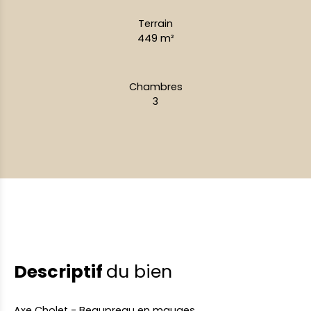
Terrain
449
m²
Chambres
3
Descriptif
du bien
Axe Cholet - Beaupreau en mauges,