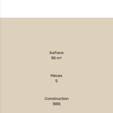
Surface
96
m²
Pièces
5
Construction
1966