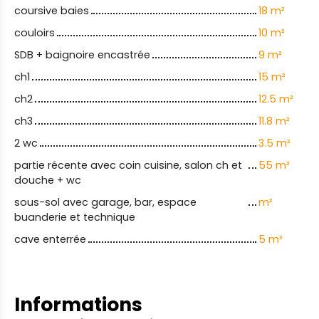
coursive baies
18 m²
couloirs
10 m²
SDB + baignoire encastrée
9 m²
ch1
15 m²
ch2
12.5 m²
ch3
11.8 m²
2 wc
3.5 m²
partie récente avec coin cuisine, salon ch et
55 m²
douche + wc
sous-sol avec garage, bar, espace
m²
buanderie et technique
cave enterrée
5 m²
Informations