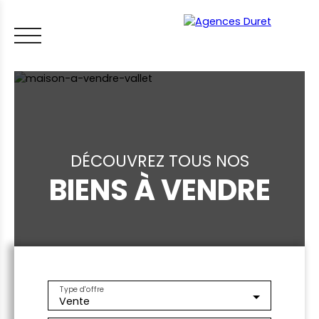
DÉCOUVREZ TOUS NOS
BIENS À VENDRE
ACCUEIL
ACHETER
VENDRE
LOUER
FAIRE GÉRER
VI
LES CONSEILS IMMO
ESTIMER MON BIEN
Type d'offre
Vente