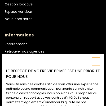
Gestion locative
Espace vendeur
Nous contacter
Informations
Recrutement
Retrouver nos agences
Nos honoraires
Mentions légales
LE RESPECT DE VOTRE VIE PRIVÉE EST UNE PRIORITÉ
Politique de confidentialité
POUR NOUS
Plan du site
Nous utilisons des cookies afin de vous offrir une expérience
Gérer les cookies
optimale et une communication pertinente sur notre site.
Grace à ces technologies, nous pouvons vous proposer du
Propulsé par
contenu en rapport avec vos centres d'intérêt. Ils nous
permettent également d'améliorer la qualité de nos