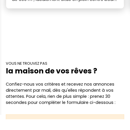
de Liré, commune de l'ORÉE-D'ANJOU. Ce bien
bénéficie d’une situation géographique
recherchée, proche des commodités et à moins
de 5 kilomètres de la gare d'ANCENIS-SAINT-
GÉRÉON. Le terrain est non viabilisé, mais les
réseaux d’eau, d’électricité et d’assainissement se
trouvent à proximité. Libre de constructeur, il
laisse une totale liberté dans la conception de
votre maison. Nos agences immobilières Duret
sont joignables par téléphone du lundi au samedi,
VOUS NE TROUVEZ PAS
de 8h00 à 19h00, sans interruption. NIB
la maison de vos rêves ?
Confiez-nous vos critères
et recevez nos annonces
directement par mail,
dès qu'elles répondent à vos
attentes. Pour cela, rien de plus simple : prenez 30
secondes pour compléter le formulaire ci-dessous :
Prénom