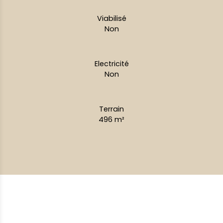
Viabilisé
Non
Electricité
Non
Terrain
496
m²