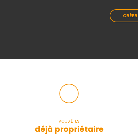
CRÉER
VOUS ÊTES
déjà propriétaire