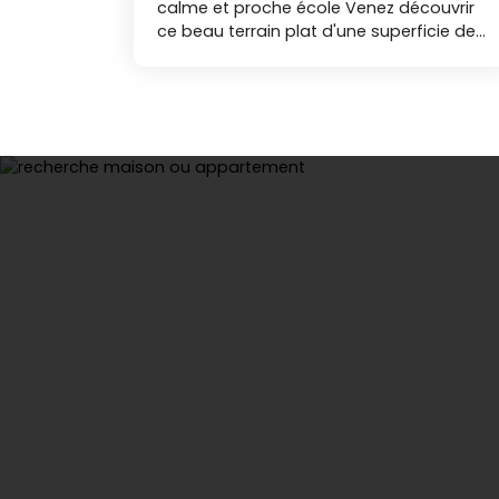
calme et proche école Venez découvrir
ce beau terrain plat d'une superficie de
544 m2 issu d'une division de parcelle.
Non viablisé il bénéficie néanmoins de
réseaux à proximité. Il comprend un
batiment de 90 m2 environ offrant une
grande hauteur idéal pour le stockage
ou encore le stationnement de véhicules
hauts et un puits. Ce terrain offre un
beau potentiel pour votre future
habitation. LAS Nos agences
immobilières Duret sont joignables par
téléphone du lundi au samedi, de 8h00 à
19h00, sans interruption.