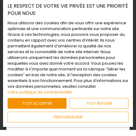
LE RESPECT DE VOTRE VIE PRIVÉE EST UNE PRIORITÉ
POUR NOUS
Nous utilisons des cookies afin de vous offrir une expérience
optimale et une communication pertinente sur notre site.
Grace à ces technologies, nous pouvons vous proposer du
contenu en rapport avec vos centres d'intérêt. Ils nous
permettent également d'améliorer la qualité de nos
services et la convivialité de notre site internet. Nous
utiliserons uniquement les données personnelles pour
lesquelles vous avez donné votre accord. Vous pouvez les
modifier à n'importe quel moment via la rubrique ″Gérer les
cookies″ en bas de notre site, à l'exception des cookies
essentiels à son fonctionnement. Pour plus d'informations sur
vos données personnelles, veuillez consulter
notre politique de confidentialité
.
Les étapes d'une vente immobilière
TOUT ACCEPTER
TOUT REFUSER
Découvrez toutes les étapes d'une vente
immobilière : estimation, diagnostics, visites,
PERSONNALISER
compromis, signature chez le notaire… Nos
conseils pour vendre votre bien sereinement.
Conseils pour vendre