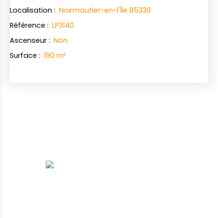
Localisation
:
Noirmoutier-en-l'Île 85330
Référence
:
LP3140
Ascenseur
:
Non
Surface
:
190
m²