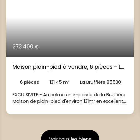
273 400
€
Maison plain-pied à vendre, 6 pièces - La
Bruffière 85530
6
pièces
131.45
m²
La Bruffière 85530
EXCLUSIVITE - Au calme en impasse de la Bruffière
Maison de plain-pied d'environ 131m² en excellent
état - pas de travaux à prévoir! Vous recherchez
une maison familiale ou vous n'aurez plus qu'à
poser vos valises? Cette maison de 2007
construite en brique bio saura vous séduire par
ses volumes, son confort et ses prestations de
Voir tous les biens