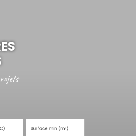
RES
S
rojets
(€)
Surface min (m²)